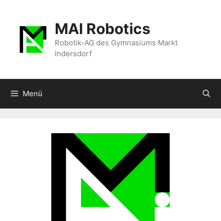
Zum
Inhalt
MAI Robotics
springen
Robotik-AG des Gymnasiums Markt
Indersdorf
Menü