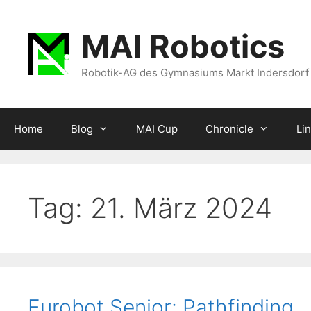
Zum
Inhalt
MAI Robotics
springen
Robotik-AG des Gymnasiums Markt Indersdorf
Home
Blog
MAI Cup
Chronicle
Li
Tag:
21. März 2024
Eurobot Senior: Pathfinding