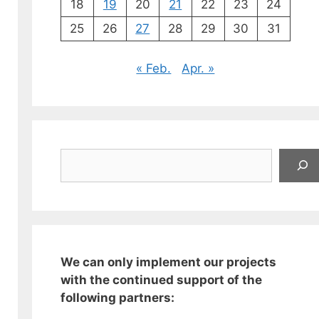
18
19
20
21
22
23
24
25
26
27
28
29
30
31
« Feb.
Apr. »
Suchen
We can only implement our projects
with the continued support of the
following partners: