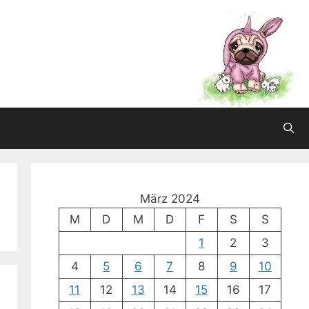
März 2024
M
D
M
D
F
S
S
1
2
3
4
5
6
7
8
9
10
11
12
13
14
15
16
17