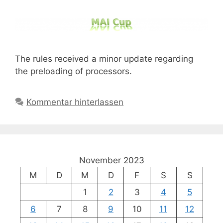
The rules received a minor update regarding
the preloading of processors.
Kommentar hinterlassen
November 2023
M
D
M
D
F
S
S
1
2
3
4
5
6
7
8
9
10
11
12