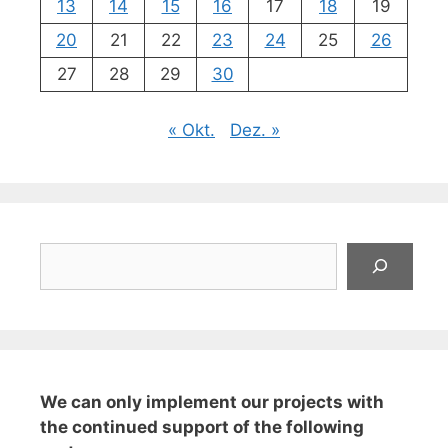
13
14
15
16
17
18
19
20
21
22
23
24
25
26
27
28
29
30
« Okt.
Dez. »
Suchen
We can only implement our projects with
the continued support of the following