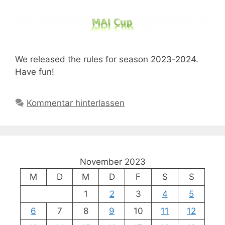
We released the rules for season 2023-2024.
Have fun!
Kommentar hinterlassen
November 2023
M
D
M
D
F
S
S
1
2
3
4
5
6
7
8
9
10
11
12