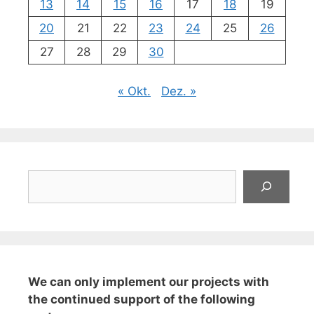
13
14
15
16
17
18
19
20
21
22
23
24
25
26
27
28
29
30
« Okt.
Dez. »
Suchen
We can only implement our projects with
the continued support of the following