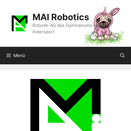
Zum
Inhalt
MAI Robotics
springen
Robotik-AG des Gymnasiums Markt
Indersdorf
Menü