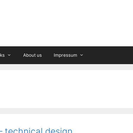
nks
About us
Impressum
 technical design