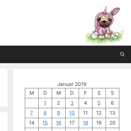
Januar 2019
M
D
M
D
F
S
S
1
2
3
4
5
6
7
8
9
10
11
12
13
14
15
16
17
18
19
20