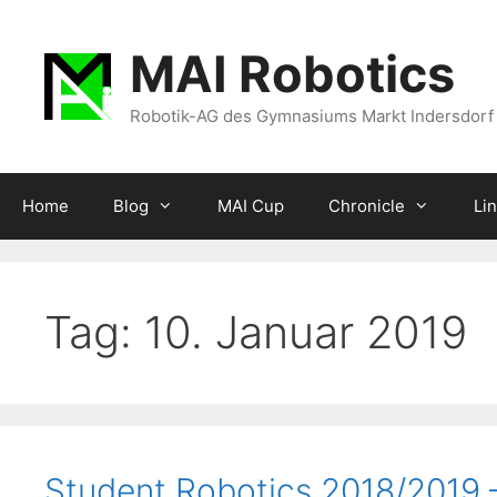
Zum
Inhalt
MAI Robotics
springen
Robotik-AG des Gymnasiums Markt Indersdorf
Home
Blog
MAI Cup
Chronicle
Li
Tag:
10. Januar 2019
Student Robotics 2018/2019 –