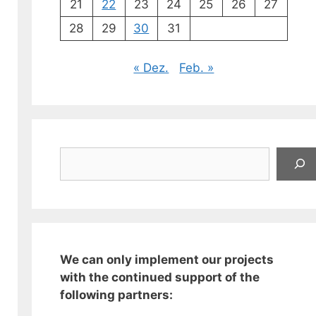
21
22
23
24
25
26
27
28
29
30
31
« Dez.
Feb. »
Suchen
We can only implement our projects
with the continued support of the
following partners: