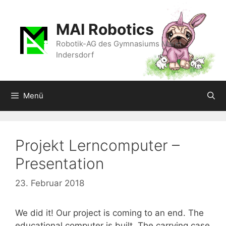
Zum
Inhalt
MAI Robotics
springen
Robotik-AG des Gymnasiums Markt
Indersdorf
Menü
Projekt Lerncomputer –
Presentation
23. Februar 2018
We did it! Our project is coming to an end. The
educational computer is built. The carrying case