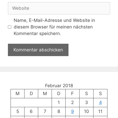
Adresse
Website
Name, E-Mail-Adresse und Website in
diesem Browser für meinen nächsten
Kommentar speichern.
Februar 2018
M
D
M
D
F
S
S
1
2
3
4
5
6
7
8
9
10
11