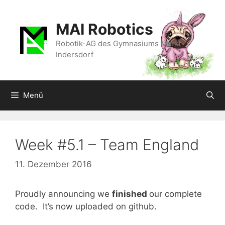
Zum
Inhalt
MAI Robotics
springen
Robotik-AG des Gymnasiums Markt
Indersdorf
Menü
Week #5.1 – Team England
11. Dezember 2016
Proudly announcing we
finished
our complete
code. It’s now uploaded on github.