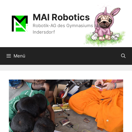
Zum
Inhalt
MAI Robotics
springen
Robotik-AG des Gymnasiums Markt
Indersdorf
Menü