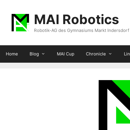
Zum
Inhalt
MAI Robotics
springen
Robotik-AG des Gymnasiums Markt Indersdorf
Home
Blog
MAI Cup
Chronicle
Li