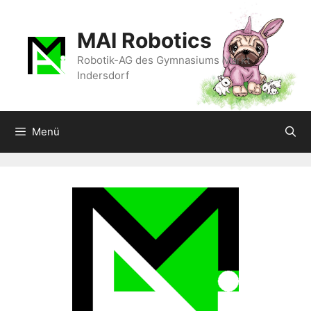
Zum
Inhalt
MAI Robotics
springen
Robotik-AG des Gymnasiums Markt
Indersdorf
Menü