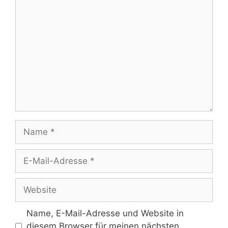
Kommentar
Name
E-
Mail-
Adresse
Website
Name, E-Mail-Adresse und Website in
diesem Browser für meinen nächsten