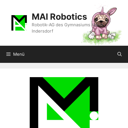
Zum
Inhalt
MAI Robotics
springen
Robotik-AG des Gymnasiums Markt
Indersdorf
Menü