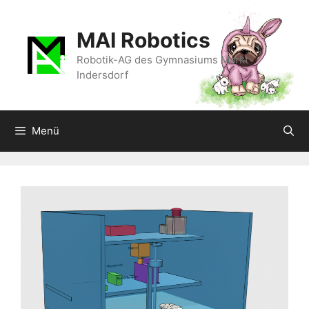
Zum
Inhalt
MAI Robotics
springen
Robotik-AG des Gymnasiums Markt
Indersdorf
Menü